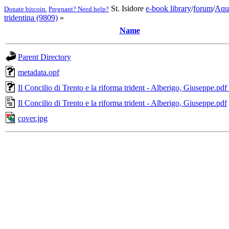
St. Isidore
e-book library
/
forum
/
Aqu
Donate bitcoin.
Pregnant? Need help?
tridentina (9809)
»
Name
Parent Directory
metadata.opf
Il Concilio di Trento e la riforma trident - Alberigo, Giuseppe.pdf
Il Concilio di Trento e la riforma trident - Alberigo, Giuseppe.pdf
cover.jpg