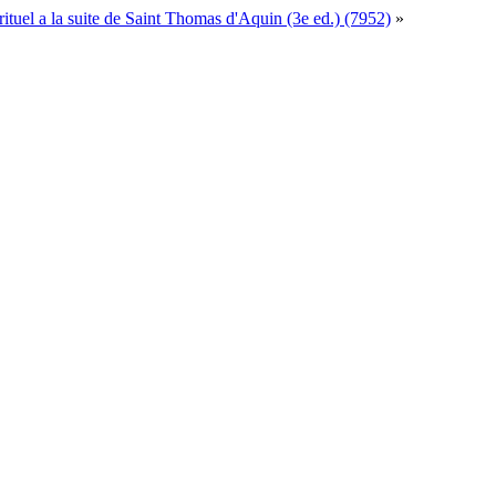
pirituel a la suite de Saint Thomas d'Aquin (3e ed.) (7952)
»