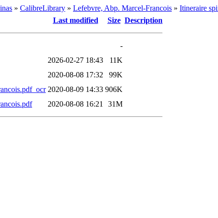
inas
»
CalibreLibrary
»
Lefebvre, Abp. Marcel-Francois
»
Itineraire s
Last modified
Size
Description
-
2026-02-27 18:43
11K
2020-08-08 17:32
99K
Francois.pdf_ocr
2020-08-09 14:33
906K
rancois.pdf
2020-08-08 16:21
31M