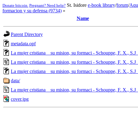
St. Isidore
e-book library
/
forum
/
Aqu
Donate bitcoin.
Pregnant? Need help?
formacion y su defensa (9734)
»
Name
Parent Directory
metadata.opf
La mujer cristiana _ su mision, su formaci - Schouppe, F. X., S.J
La mujer cristiana _ su mision, su formaci - Schouppe, F. X., S.J_
La mujer cristiana _ su mision, su formaci - Schouppe, F. X., S.J
data/
La mujer cristiana _ su mision, su formaci - Schouppe, F. X., S.J
cover.jpg