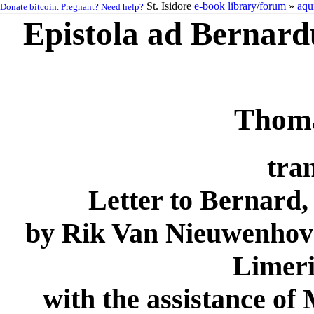
St. Isidore
e-book library
/
forum
»
aqu
Donate bitcoin.
Pregnant? Need help?
Epistola ad Bernar
Thoma
tran
Letter to Bernard,
by Rik Van Nieuwenhov
Limeri
with the assistance of