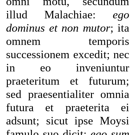
omni motu, secundum
illud Malachiae:
ego
dominus et non mutor
; ita
omnem temporis
successionem excedit; nec
in eo inveniuntur
praeteritum et futurum;
sed praesentialiter omnia
futura et praeterita ei
adsunt; sicut ipse Moysi
famulo suo dicit:
ego sum