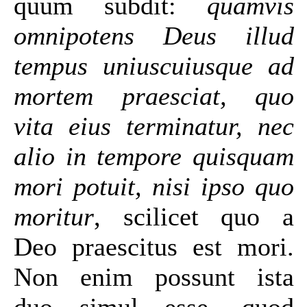
quum subdit:
quamvis
omnipotens Deus illud
tempus uniuscuiusque ad
mortem praesciat, quo
vita eius terminatur, nec
alio in tempore quisquam
mori potuit, nisi ipso quo
moritur
, scilicet quo a
Deo praescitus est mori.
Non enim possunt ista
duo simul esse, quod