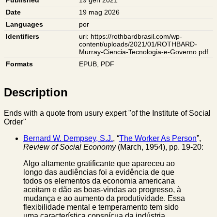
Date
19 mag 2026
Languages
por
Identifiers
uri: https://rothbardbrasil.com/wp-
content/uploads/2021/01/ROTHBARD-
Murray-Ciencia-Tecnologia-e-Governo.pdf
Formats
EPUB
,
PDF
Description
Ends with a quote from usury expert "of the Institute of Social
Order"
Bernard W. Dempsey, S.J.
, “
The Worker As Person
”,
Review of Social Economy
(March, 1954), pp. 19-20:
Algo altamente gratificante que apareceu ao
longo das audiências foi a evidência de que
todos os elementos da economia americana
aceitam e dão as boas-vindas ao progresso, à
mudança e ao aumento da produtividade. Essa
flexibilidade mental e temperamento tem sido
uma característica conspícua da indústria