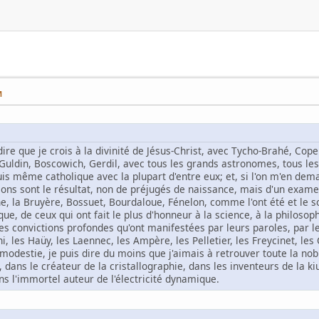
M
à-dire que je crois à la divinité de Jésus-Christ, avec Tycho-Brahé, Cop
, Guldin, Boscowich, Gerdil, avec tous les grands astronomes, tous l
uis même catholique avec la plupart d'entre eux; et, si l'on m'en dema
ions sont le résultat, non de préjugés de naissance, mais d'un exam
cine, la Bruyère, Bossuet, Bourdaloue, Fénelon, comme l'ont été et l
e, de ceux qui ont fait le plus d'honneur à la science, à la philosophie
s convictions profondes qu'ont manifestées par leurs paroles, par leu
i, les Haüy, les Laennec, les Ampère, les Pelletier, les Freycinet, les 
modestie, je puis dire du moins que j'aimais à retrouver toute la nobl
 dans le créateur de la cristallographie, dans les inventeurs de la k
ns l'immortel auteur de l'électricité dynamique.