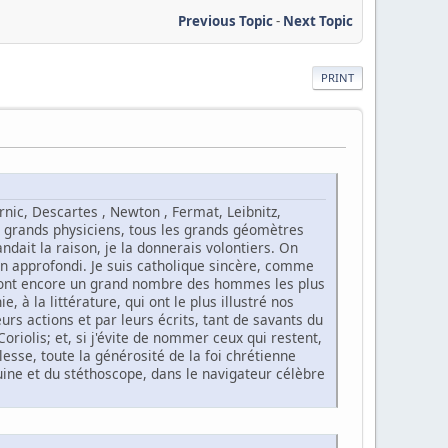
Previous Topic
-
Next Topic
PRINT
ernic, Descartes , Newton , Fermat, Leibnitz,
es grands physiciens, tous les grands géomètres
ndait la raison, je la donnerais volontiers. On
en approfondi. Je suis catholique sincère, comme
e sont encore un grand nombre des hommes les plus
, à la littérature, qui ont le plus illustré nos
rs actions et par leurs écrits, tant de savants du
Coriolis; et, si j'évite de nommer ceux qui restent,
esse, toute la générosité de la foi chrétienne
iuine et du stéthoscope, dans le navigateur célèbre