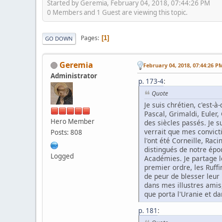
Started by Geremia, February 04, 2018, 07:44:26 PM
0 Members and 1 Guest are viewing this topic.
Pages
1
GO DOWN
Geremia
February 04, 2018, 07:44:26 P
Administrator
p. 173-4
:
Quote
Je suis chrétien, c'est-
Pascal, Grimaldi, Euler
Hero Member
des siècles passés. Je s
verrait que mes convict
Posts: 808
l'ont été Corneille, Ra
distingués de notre époqu
Logged
Académies. Je partage le
premier ordre, les Ruffin
de peur de blesser leur 
dans mes illustres amis,
que porta l'Uranie et da
p. 181
: