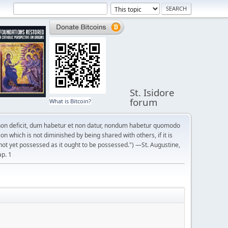
St. Isidore
forum
What is Bitcoin?
on deficit, dum habetur et non datur, nondum habetur quomodo
n which is not diminished by being shared with others, if it is
not yet possessed as it ought to be possessed.") —St. Augustine,
ap. 1