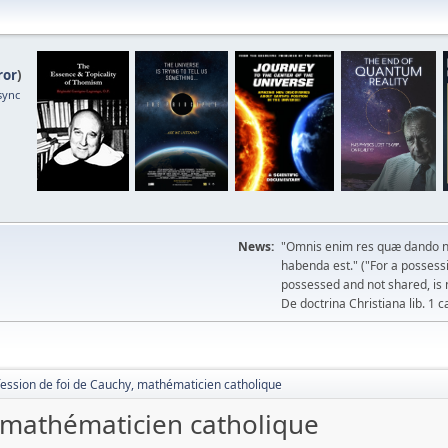
ror
)
sync
News:
"Omnis enim res quæ dando n
habenda est." ("For a possessio
possessed and not shared, is 
De doctrina Christiana lib. 1 c
fession de foi de Cauchy, mathématicien catholique
, mathématicien catholique