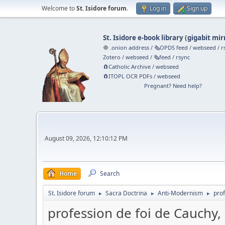
Welcome to
St. Isidore forum
.
Log in
Sign up
St. Isidore e-book library
(
gigabit mir
🧅 .onion address
/
🗞️OPDS feed
/
webseed
/
r
Zotero
/
webseed
/
🗞️feed
/
rsync
🧲⁠Catholic Archive
/
webseed
🧲⁠ITOPL OCR PDFs
/
webseed
Pregnant? Need help?
August 09, 2026, 12:10:12 PM
Home
Search
St. Isidore forum
Sacra Doctrina
Anti-Modernism
pro
►
►
►
profession de foi de Cauchy