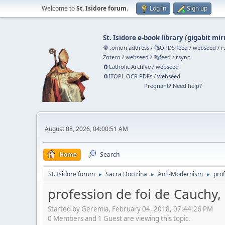
Welcome to
St. Isidore forum
.
Log in
Sign up
St. Isidore e-book library
(
gigabit mir
🧅 .onion address
/
🗞️OPDS feed
/
webseed
/
r
Zotero
/
webseed
/
🗞️feed
/
rsync
🧲⁠Catholic Archive
/
webseed
🧲⁠ITOPL OCR PDFs
/
webseed
Pregnant? Need help?
August 08, 2026, 04:00:51 AM
Home
Search
St. Isidore forum
Sacra Doctrina
Anti-Modernism
pro
►
►
►
profession de foi de Cauchy
Started by Geremia, February 04, 2018, 07:44:26 PM
0 Members and 1 Guest are viewing this topic.