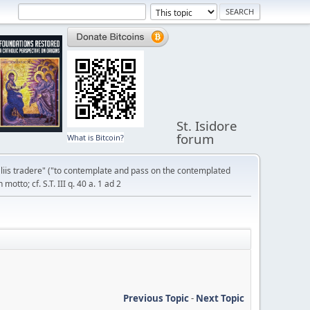
St. Isidore
forum
What is Bitcoin?
liis tradere" ("to contemplate and pass on the contemplated
otto; cf. S.T. III q. 40 a. 1 ad 2
Previous Topic
-
Next Topic