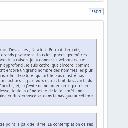
PRINT
ernic, Descartes , Newton , Fermat, Leibnitz,
es grands physiciens, tous les grands géomètres
ndait la raison, je la donnerais volontiers. On
en approfondi. Je suis catholique sincère, comme
e sont encore un grand nombre des hommes les plus
, à la littérature, qui ont le plus illustré nos
rs actions et par leurs écrits, tant de savants du
Coriolis; et, si j'évite de nommer ceux qui restent,
esse, toute la générosité de la foi chrétienne
iuine et du stéthoscope, dans le navigateur célèbre
uble point la paix de l'âme. La contemplation de ses