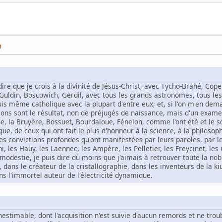
M
à-dire que je crois à la divinité de Jésus-Christ, avec Tycho-Brahé, Cop
, Guldin, Boscowich, Gerdil, avec tous les grands astronomes, tous l
uis même catholique avec la plupart d'entre eux; et, si l'on m'en dema
ions sont le résultat, non de préjugés de naissance, mais d'un exam
cine, la Bruyère, Bossuet, Bourdaloue, Fénelon, comme l'ont été et l
e, de ceux qui ont fait le plus d'honneur à la science, à la philosophie
s convictions profondes qu'ont manifestées par leurs paroles, par leu
i, les Haüy, les Laennec, les Ampère, les Pelletier, les Freycinet, les 
modestie, je puis dire du moins que j'aimais à retrouver toute la nobl
 dans le créateur de la cristallographie, dans les inventeurs de la k
ns l'immortel auteur de l'électricité dynamique.
inestimable, dont l'acquisition n'est suivie d'aucun remords et ne tro