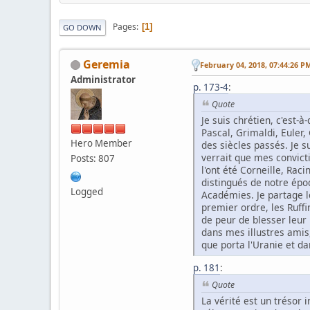
Pages
1
GO DOWN
Geremia
February 04, 2018, 07:44:26 P
Administrator
p. 173-4
:
Quote
Je suis chrétien, c'est-
Pascal, Grimaldi, Euler
Hero Member
des siècles passés. Je s
verrait que mes convict
Posts: 807
l'ont été Corneille, Ra
distingués de notre époqu
Logged
Académies. Je partage le
premier ordre, les Ruffin
de peur de blesser leur 
dans mes illustres amis,
que porta l'Uranie et da
p. 181
:
Quote
La vérité est un trésor 