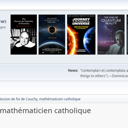
ror
)
sync
News:
"contemplari et contemplata a
things to others") —Dominican m
fession de foi de Cauchy, mathématicien catholique
, mathématicien catholique