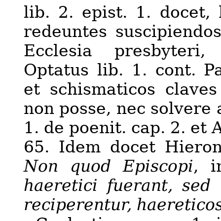
lib. 2. epist. 1. docet
redeuntes suscipiendos 
Ecclesia presbyteri,
Optatus lib. 1. cont. P
et schismaticos clave
non posse, nec solvere a
1. de poenit.
c
ap. 2. et 
65. Idem docet Hierony
Non quod Episcopi
, i
haeretici fuerant, sed 
reciperentur, haereticos