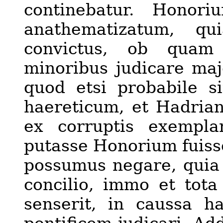
continebatur. Honor
anathematizatum, qu
convictus, ob quam
minoribus judicare maj
quod etsi probabile s
haereticum, et Hadria
ex corruptis exemplar
p
u
tasse Honorium fuis
possumus negare, quia
concilio,
immo et tota 
senserit, in caussa h