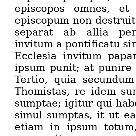
episcopos omnes, et
episcopu
m
non destruit
separat ab
allia
pers
invitum a pontificatu si
Ecclesia invitum papa
ipsum punit; at punire e
Tertio, quia secundum
Thomistas, re idem sun
sumptae; igitur qui hab
simul su
m
ptas, it ut e
etiam in ipsum totum,