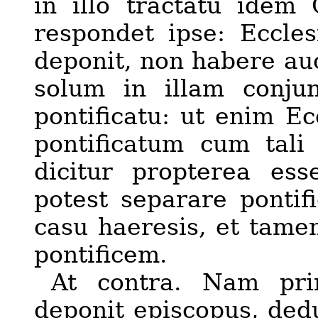
in illo tractatu idem 
respondet ipse: Eccl
deponit, non habere au
solum in illam conj
pontificatu
: ut enim Ec
pontificatum cum tali
dicitur propterea ess
potest separare pontif
casu haeresis, et tame
pontificem.
At contra. Nam pr
deponit episcopus, ded