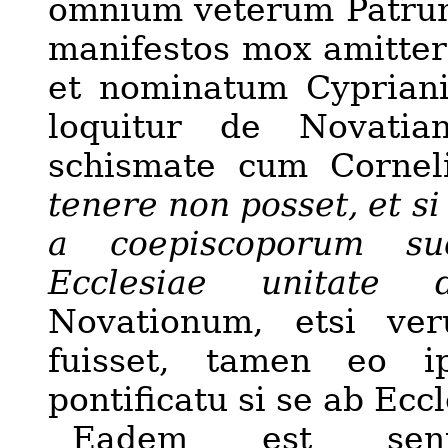
omnium veterum Patrum,
manifestos mox amitter
et nominatum Cypriani l
loquitur de
Novatian
schismate cum Corneli
tenere non posset, et si
a
coepiscoporum
s
Ecclesiae unitate d
Novationum, etsi ver
fuisset, tamen eo i
pontificatu si se ab Ecc
E
adem est sente