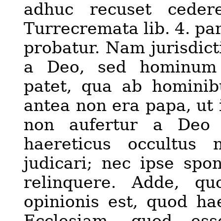
adhuc recuset ceder
Turrecremata lib. 4. par
probatur. Nam jurisdict
a Deo, sed hominum 
patet, qua ab hominib
antea non era papa, ut i
non aufertur a Deo 
haereticus occultus
judicari; nec ipse spo
relinquere. Adde, q
opinionis est, quod hae