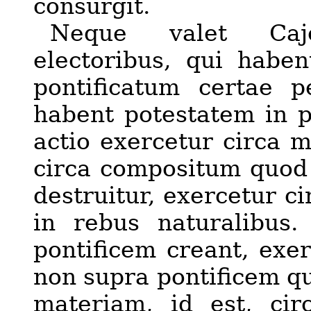
consurgit.
Neque valet Caj
electoribus, qui haben
pontificatum certae 
habent potestatem in 
actio exercetur circa m
circa compositum quod
destruitur, exercet
u
r c
in rebus naturalibus.
pontificem creant, exe
non
supra
pontificem q
materiam,
id est
, ci