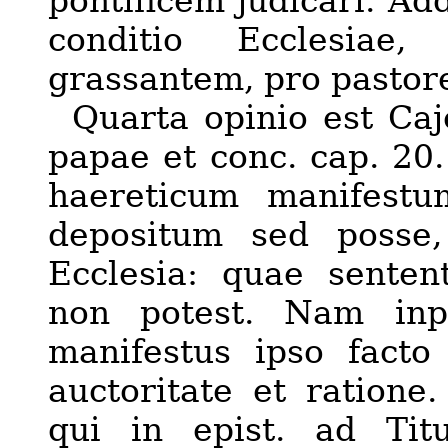
pontificem judicari. Ad
conditio Ecclesiae
grassantem, pro pastor
Quarta opinio est Caj
papae et conc.
c
ap. 20.
haereticum manifestu
depositum sed posse
Ecclesia: quae senten
non potest. Nam inpr
manifestus ipso facto 
auctoritate et ratione.
qui in epist.
a
d Tit