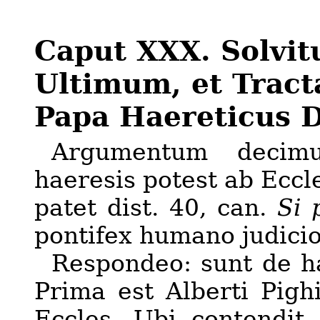
Caput XXX. Solvi
Ultimum, et Tract
Papa Haereticus D
Argumentum decimu
haeresis potest ab Eccle
patet dist. 40, can.
Si 
pontifex humano judicio
Respondeo: sunt de h
Prima est Alberti Pighi
Eccles. Ubi contendit