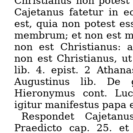
Christianus non potest
Cajetanus fatetur in e
est, quia non potest es
membrum; et non est m
non est Christianus: a
non est Christianus, u
lib. 4. epist. 2 Athana
Augustinus lib. De g
Hieronymus cont. Luci
igitu
r
manifestus papa e
Respondet Cajetanu
Praedicto cap. 25. et 