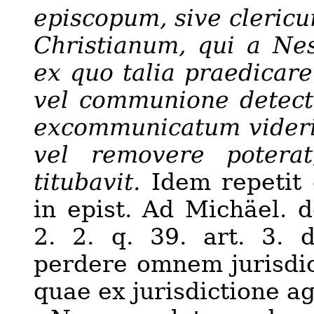
episcopum, sive clericu
Christianum
, qui a Nes
ex quo talia praedicare
vel communione detecti
excommunicatum videri
vel removere poterat
titubavit.
Idem repetit 
in epist. Ad Michäel.
d
2. 2. q. 39. art. 3. 
perdere omnem jurisdict
quae ex jurisdictione a