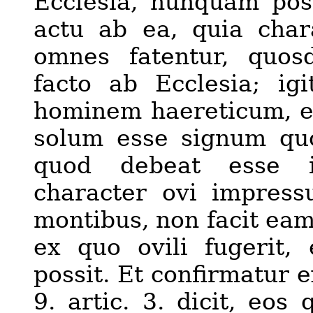
Ecclesia, nunquam poss
actu ab ea, quia chara
omnes fatentur, quos
facto ab Ecclesia; igi
hominem haereticum, es
solum esse signum quod
quod debeat esse i
character ovi impressu
montibus, non facit eam 
ex quo ovili
fugerit
, 
possit. Et confirmatur e
9. artic. 3. dicit, eos