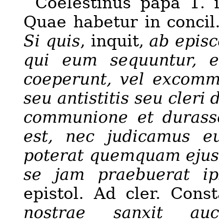
Coelestinus papa 1. i
Quae habetur in concil.
Si quis
, inquit,
ab episc
qui eum sequuntur, e
coeperunt, vel excommu
seu antistitis seu cleri 
communione et durass
est, nec judicamus 
poterat quemquam ejus 
se jam praebuerat i
epistol. Ad cler. Const
nostrae sanxit auc