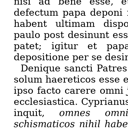
nisi ad bene esse, e
defectum papa deponi 
habent ultimam dispo
paulo post desinunt esse
patet; igitur et pap
depositione per se desi
Denique sancti Patres
solum haereticos esse e
ipso facto carere omni j
ecclesiastica. Cyprianus 
inquit,
omnes omni
schismaticos nihil habe