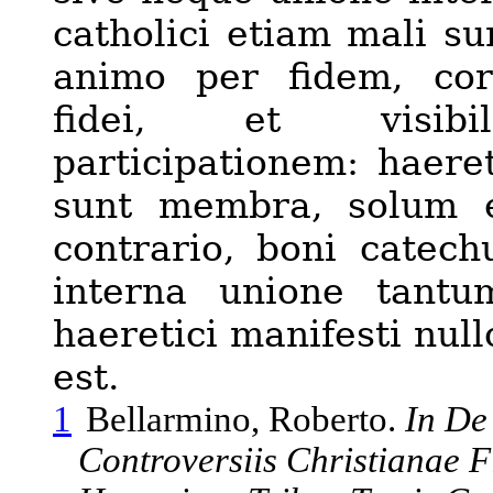
catholici etiam mali su
animo per fidem, cor
fidei, et visibi
participationem: haereti
sunt membra, solum e
contrario, boni catech
interna unione tantu
haeretici manifesti nul
est.
1
Bellarmino, Roberto.
In De
Controversiis Christianae 