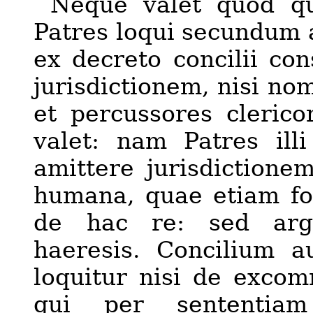
Neque valet quod qu
Patres loqui secundum 
ex decreto concilii con
jurisdictionem, nisi n
et percussores clerico
valet: nam Patres ill
amittere jurisdictionem
humana, quae etiam for
de hac re: sed arg
haeresis. Concilium a
loquitur nisi de exco
qui per sententiam