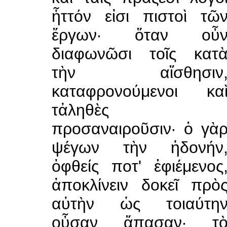
ἧττόν εἰσι πιστοὶ τῶ
ἔργων· ὅταν οὖ
διαφωνῶσι τοῖς κατ
τὴν αἴσθησιν
καταφρονούμενοι κα
τἀληθὲς
προσαναιροῦσιν· ὁ γὰ
ψέγων τὴν ἡδονήν
ὀφθείς ποτ' ἐφιέμενος
ἀποκλίνειν δοκεῖ πρὸ
αὐτὴν ὡς τοιαύτη
οὖσαν ἅπασαν· τ