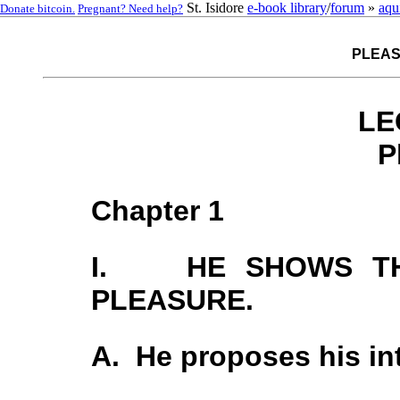
St. Isidore
e-book library
/
forum
»
aqu
Donate bitcoin.
Pregnant? Need help?
PLEAS
LE
P
Chapter 1
I. HE SHOWS TH
PLEASURE.
A. He proposes his in