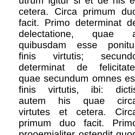
utrum igitur si et de his e
cetera. Circa primum du
facit. Primo determinat d
delectatione, quae 
quibusdam esse ponitu
finis virtutis; secund
determinat de felicitate
quae secundum omnes es
finis virtutis, ibi: dicti
autem his quae circ
virtutes et cetera. Circ
primum duo facit. Prim
prooemialiter ostendit quo