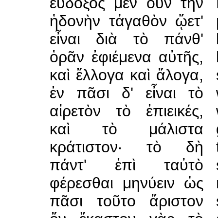
εὔδοξος μὲν οὖν τὴν
ἡδονὴν τἀγαθὸν ᾤετ'
εἶναι διὰ τὸ πάνθ'
ὁρᾶν ἐφιέμενα αὐτῆς,
καὶ ἔλλογα καὶ ἄλογα,
ἐν πᾶσι δ' εἶναι τὸ
αἱρετὸν τὸ ἐπιεικές,
καὶ τὸ μάλιστα
κράτιστον· τὸ δὴ
πάντ' ἐπὶ ταὐτὸ
φέρεσθαι μηνύειν ὡς
πᾶσι τοῦτο ἄριστον