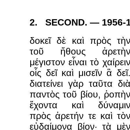
2. SECOND. — 1956-
δοκεῖ δὲ καὶ πρὸς τὴ
τοῦ ἤθους ἀρετὴ
μέγιστον εἶναι τὸ χαίρει
οἷς δεῖ καὶ μισεῖν ἃ δεῖ
διατείνει γὰρ ταῦτα δι
παντὸς τοῦ βίου, ῥοπὴ
ἔχοντα καὶ δύναμι
πρὸς ἀρετήν τε καὶ τὸ
εὐδαίμονα βίον· τὰ μὲ