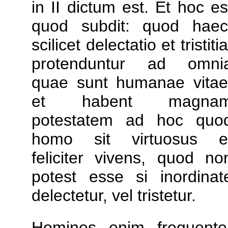
in II dictum est. Et hoc es
quod subdit: quod haec
scilicet delectatio et tristitia
protenduntur ad omni
quae sunt humanae vitae
et habent magna
potestatem ad hoc quo
homo sit virtuosus e
feliciter vivens, quod no
potest esse si inordinat
delectetur, vel tristetur.
Homines enim frequente