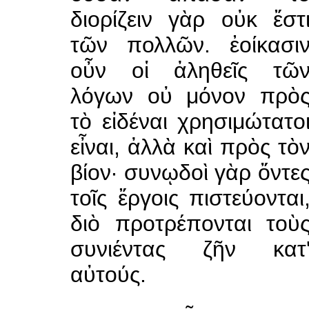
διορίζειν γὰρ οὐκ ἔστ
τῶν πολλῶν. ἐοίκασι
οὖν οἱ ἀληθεῖς τῶ
λόγων οὐ μόνον πρὸ
τὸ εἰδέναι χρησιμώτατο
εἶναι, ἀλλὰ καὶ πρὸς τὸ
βίον· συνῳδοὶ γὰρ ὄντε
τοῖς ἔργοις πιστεύονται
διὸ προτρέπονται τοὺ
συνιέντας ζῆν κατ
αὐτούς.