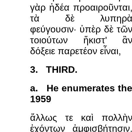
γὰρ ἡδέα προαιροῦνται
τὰ δὲ λυπηρ
φεύγουσιν· ὑπὲρ δὲ τῶ
τοιούτων ἥκιστ' ἂ
δόξειε παρετέον εἶναι,
3. THIRD.
a. He enumerates the 
1959
ἄλλως τε καὶ πολλὴ
ἐχόντων ἀμφισβήτησιν