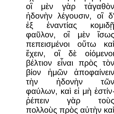
οἳ μὲν γὰρ τἀγαθὸ
ἡδονὴν λέγουσιν, οἳ δ
ἐξ ἐναντίας κομιδ
φαῦλον, οἳ μὲν ἴσω
πεπεισμένοι οὕτω κα
ἔχειν, οἳ δὲ οἰόμενο
βέλτιον εἶναι πρὸς τὸ
βίον ἡμῶν ἀποφαίνει
τὴν ἡδονὴν τῶ
φαύλων, καὶ εἰ μὴ ἐστίν
ῥέπειν γὰρ τοὺ
πολλοὺς πρὸς αὐτὴν κα