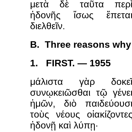
μετὰ δὲ ταῦτα περ
ἡδονῆς ἴσως ἕπετα
διελθεῖν.
B. Three reasons why 
1. FIRST. — 1955
μάλιστα γὰρ δοκε
συνῳκειῶσθαι τῷ γένε
ἡμῶν, διὸ παιδεύουσ
τοὺς νέους οἰακίζοντε
ἡδονῇ καὶ λύπῃ·