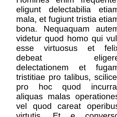
eligunt delectabilia etia
mala, et fugiunt tristia etia
bona. Nequaquam aute
videtur quod homo qui vul
esse virtuosus et feli
debeat eliger
delectationem et fuga
tristitiae pro talibus, scilice
pro hoc quod incurra
aliquas malas operatione
vel quod careat operibu
virtutis. Et e convers