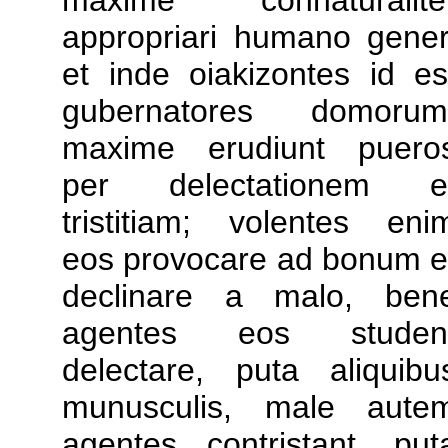
maxime connaturalite
appropriari humano gener
et inde oiakizontes id es
gubernatores domorum
maxime erudiunt puero
per delectationem e
tristitiam; volentes eni
eos provocare ad bonum e
declinare a malo, ben
agentes eos studen
delectare, puta aliquibu
munusculis, male aute
agentes contristant, put