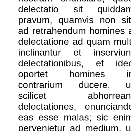
delectatio sit quidda
pravum, quamvis non sit
ad retrahendum homines 
delectatione ad quam mult
inclinantur et inserviun
delectationibus, et ide
oportet homines i
contrarium ducere, u
scilicet abhorrean
delectationes, enunciand
eas esse malas; sic eni
pervenietur ad medium, u