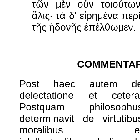
τῶν μὲν οὖν τοιούτω
ἅλις· τὰ δ' εἰρημένα περ
τῆς ἡδονῆς ἐπέλθωμεν.
COMMENTAR
Post haec autem d
delectatione et cetera
Postquam philosophu
determinavit de virtutibu
moralibus e