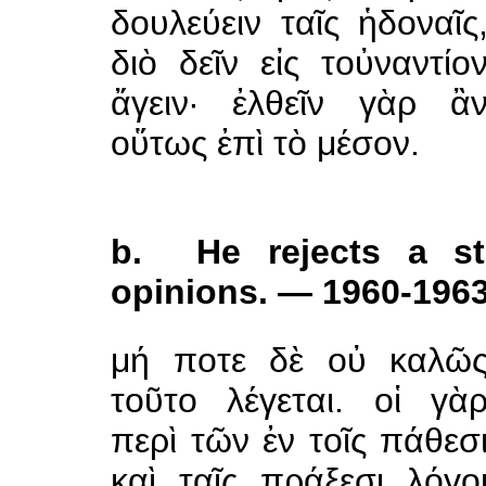
δουλεύειν ταῖς ἡδοναῖς
διὸ δεῖν εἰς τοὐναντίο
ἄγειν· ἐλθεῖν γὰρ ἂ
οὕτως ἐπὶ τὸ μέσον.
b. He rejects a st
opinions. — 1960-196
μή ποτε δὲ οὐ καλῶ
τοῦτο λέγεται. οἱ γὰ
περὶ τῶν ἐν τοῖς πάθεσ
καὶ ταῖς πράξεσι λόγο