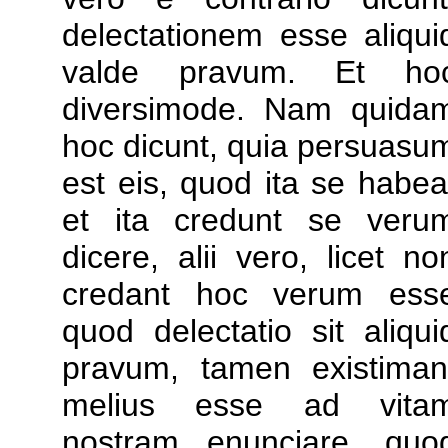
delectationem esse aliqui
valde pravum. Et ho
diversimode. Nam quida
hoc dicunt, quia persuasu
est eis, quod ita se habea
et ita credunt se veru
dicere, alii vero, licet no
credant hoc verum ess
quod delectatio sit aliqui
pravum, tamen existiman
melius esse ad vita
nostram enunciare, quo