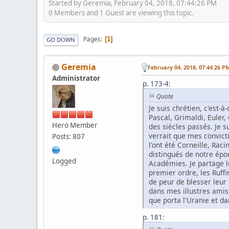
Started by Geremia, February 04, 2018, 07:44:26 PM
0 Members and 1 Guest are viewing this topic.
Pages
1
GO DOWN
Geremia
February 04, 2018, 07:44:26 P
Administrator
p. 173-4
:
Quote
Je suis chrétien, c'est-
Pascal, Grimaldi, Euler
Hero Member
des siècles passés. Je s
verrait que mes convict
Posts: 807
l'ont été Corneille, Ra
distingués de notre époqu
Logged
Académies. Je partage le
premier ordre, les Ruffin
de peur de blesser leur 
dans mes illustres amis,
que porta l'Uranie et da
p. 181
: