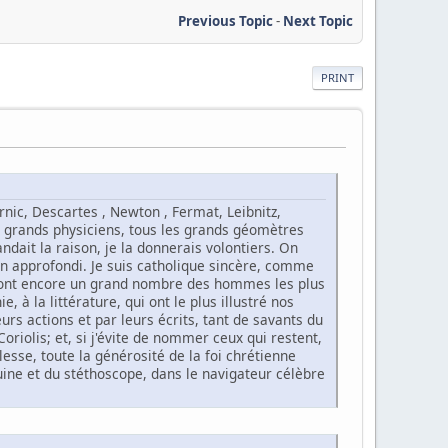
Previous Topic
-
Next Topic
PRINT
ernic, Descartes , Newton , Fermat, Leibnitz,
es grands physiciens, tous les grands géomètres
ndait la raison, je la donnerais volontiers. On
en approfondi. Je suis catholique sincère, comme
e sont encore un grand nombre des hommes les plus
, à la littérature, qui ont le plus illustré nos
rs actions et par leurs écrits, tant de savants du
Coriolis; et, si j'évite de nommer ceux qui restent,
esse, toute la générosité de la foi chrétienne
iuine et du stéthoscope, dans le navigateur célèbre