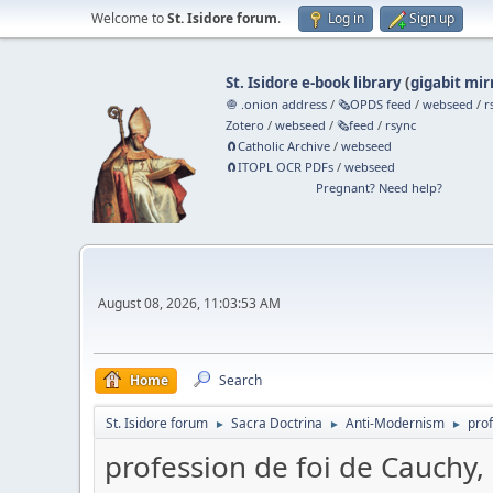
Welcome to
St. Isidore forum
.
Log in
Sign up
St. Isidore e-book library
(
gigabit mir
🧅 .onion address
/
🗞️OPDS feed
/
webseed
/
r
Zotero
/
webseed
/
🗞️feed
/
rsync
🧲⁠Catholic Archive
/
webseed
🧲⁠ITOPL OCR PDFs
/
webseed
Pregnant? Need help?
August 08, 2026, 11:03:53 AM
Home
Search
St. Isidore forum
Sacra Doctrina
Anti-Modernism
pro
►
►
►
profession de foi de Cauchy