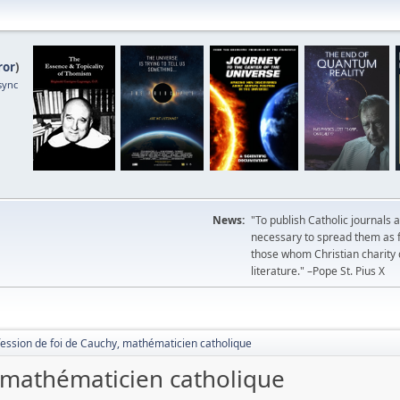
ror
)
sync
News:
"To publish Catholic journals 
necessary to spread them as fa
those whom Christian charity
literature." –Pope St. Pius X
fession de foi de Cauchy, mathématicien catholique
, mathématicien catholique