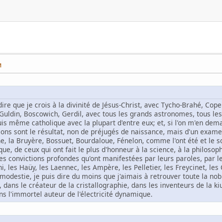
M
à-dire que je crois à la divinité de Jésus-Christ, avec Tycho-Brahé, Cop
, Guldin, Boscowich, Gerdil, avec tous les grands astronomes, tous l
uis même catholique avec la plupart d'entre eux; et, si l'on m'en dema
ions sont le résultat, non de préjugés de naissance, mais d'un exam
cine, la Bruyère, Bossuet, Bourdaloue, Fénelon, comme l'ont été et l
e, de ceux qui ont fait le plus d'honneur à la science, à la philosophie
s convictions profondes qu'ont manifestées par leurs paroles, par leu
i, les Haüy, les Laennec, les Ampère, les Pelletier, les Freycinet, les 
modestie, je puis dire du moins que j'aimais à retrouver toute la nobl
 dans le créateur de la cristallographie, dans les inventeurs de la k
ns l'immortel auteur de l'électricité dynamique.