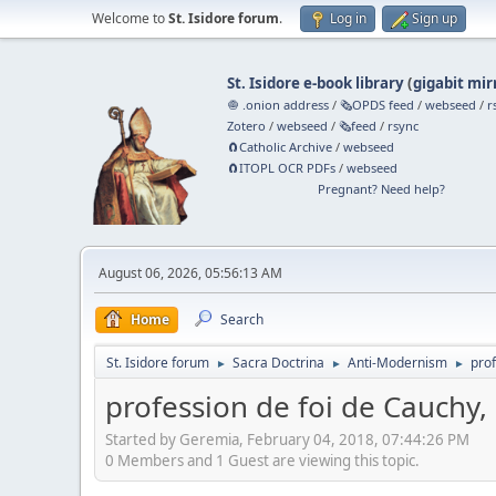
Welcome to
St. Isidore forum
.
Log in
Sign up
St. Isidore e-book library
(
gigabit mir
🧅 .onion address
/
🗞️OPDS feed
/
webseed
/
r
Zotero
/
webseed
/
🗞️feed
/
rsync
🧲⁠Catholic Archive
/
webseed
🧲⁠ITOPL OCR PDFs
/
webseed
Pregnant? Need help?
August 06, 2026, 05:56:13 AM
Home
Search
St. Isidore forum
Sacra Doctrina
Anti-Modernism
pro
►
►
►
profession de foi de Cauchy
Started by Geremia, February 04, 2018, 07:44:26 PM
0 Members and 1 Guest are viewing this topic.