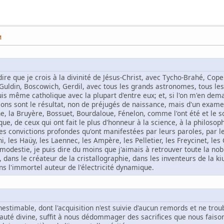
M
à-dire que je crois à la divinité de Jésus-Christ, avec Tycho-Brahé, Cop
, Guldin, Boscowich, Gerdil, avec tous les grands astronomes, tous l
uis même catholique avec la plupart d'entre eux; et, si l'on m'en dema
ions sont le résultat, non de préjugés de naissance, mais d'un exam
cine, la Bruyère, Bossuet, Bourdaloue, Fénelon, comme l'ont été et l
e, de ceux qui ont fait le plus d'honneur à la science, à la philosophie
s convictions profondes qu'ont manifestées par leurs paroles, par leu
i, les Haüy, les Laennec, les Ampère, les Pelletier, les Freycinet, les 
modestie, je puis dire du moins que j'aimais à retrouver toute la nobl
 dans le créateur de la cristallographie, dans les inventeurs de la k
ns l'immortel auteur de l'électricité dynamique.
inestimable, dont l'acquisition n'est suivie d'aucun remords et ne tro
beauté divine, suffit à nous dédommager des sacrifices que nous faiso