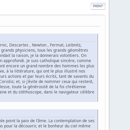
PRINT
ernic, Descartes , Newton , Fermat, Leibnitz,
es grands physiciens, tous les grands géomètres
ndait la raison, je la donnerais volontiers. On
en approfondi. Je suis catholique sincère, comme
e sont encore un grand nombre des hommes les plus
, à la littérature, qui ont le plus illustré nos
rs actions et par leurs écrits, tant de savants du
Coriolis; et, si j'évite de nommer ceux qui restent,
esse, toute la générosité de la foi chrétienne
iuine et du stéthoscope, dans le navigateur célèbre
uble point la paix de l'âme. La contemplation de ses
ns pour la découvrir, et le bonheur du ciel même