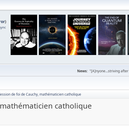
ror
)
sync
News:
"[A]nyone...striving afte
fession de foi de Cauchy, mathématicien catholique
, mathématicien catholique