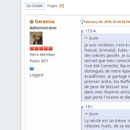
Pages
1
GO DOWN
Geremia
February 04, 2018, 07:44:26 P
Administrator
p. 173-4
:
Quote
Je suis chrétien, c'est-
Pascal, Grimaldi, Euler
Hero Member
des siècles passés. Je s
verrait que mes convict
Posts: 807
l'ont été Corneille, Ra
distingués de notre époqu
Logged
Académies. Je partage le
premier ordre, les Ruffin
de peur de blesser leur 
dans mes illustres amis,
que porta l'Uranie et da
p. 181
:
Quote
La vérité est un trésor 
célestes traits, de sa 