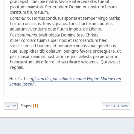
præcepisti: tam pie matris favore intercedente: tue sit
placitum maiestati. Per eundem Dominum nostrum Iesum
christum filium tuum.
Communio
. Hortus conclusus sponsa et semper virgo Maria:
hortus conclusus: fons signatus: fons: hortorum: puteus
aquarum viventium: quæ fluunt impetu de Libano.
Postcommunio
. Multiplicata Domine Iesu Christe
misericordiam tuam super nos: et sacrosanctum hæc
sacrificium: ad laudem, et honorem beatissimæ genetricis
tuæ: suppliciter tibi oblatum: benigno favore prosequere, ut
per idipsum animas nostras in regno cælestis perpetuum in
holocaustum tibi offerre, et sacrificare valeamus. Qui vivis et
regnas.
Here's the
officium desponsationis beatae Virginis Mariae cvm
Sancto Joseph
.
Pages
1
GO UP
USER ACTIONS