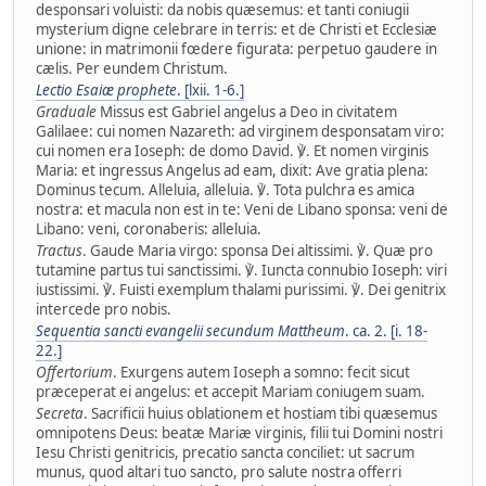
desponsari voluisti: da nobis quæsemus: et tanti coniugii
mysterium digne celebrare in terris: et de Christi et Ecclesiæ
unione: in matrimonii fœdere figurata: perpetuo gaudere in
cælis. Per eundem Christum.
Lectio Esaiæ prophete
. [lxii. 1-6.]
Graduale
Missus est Gabriel angelus a Deo in civitatem
Galilaee: cui nomen Nazareth: ad virginem desponsatam viro:
cui nomen era Ioseph: de domo David. ℣. Et nomen virginis
Maria: et ingressus Angelus ad eam, dixit: Ave gratia plena:
Dominus tecum. Alleluia, alleluia. ℣. Tota pulchra es amica
nostra: et macula non est in te: Veni de Libano sponsa: veni de
Libano: veni, coronaberis: alleluia.
Tractus
. Gaude Maria virgo: sponsa Dei altissimi. ℣. Quæ pro
tutamine partus tui sanctissimi. ℣. Iuncta connubio Ioseph: viri
iustissimi. ℣. Fuisti exemplum thalami purissimi. ℣. Dei genitrix
intercede pro nobis.
Sequentia sancti evangelii secundum Mattheum
. ca. 2. [i. 18-
22.]
Offertorium
. Exurgens autem Ioseph a somno: fecit sicut
præceperat ei angelus: et accepit Mariam coniugem suam.
Secreta
. Sacrificii huius oblationem et hostiam tibi quæsemus
omnipotens Deus: beatæ Mariæ virginis, filii tui Domini nostri
Iesu Christi genitricis, precatio sancta conciliet: ut sacrum
munus, quod altari tuo sancto, pro salute nostra offerri