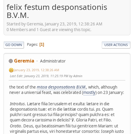
felix festum desponsationis
B.V.M.
Started by Geremia, January 23, 2019, 12:38:26 AM
0 Members and 1 Guest are viewing this topic.
Pages
1
GO DOWN
USER ACTIONS
Geremia
Administrator
January 23, 2019, 12:38:26 AM
Last Edit
: January 23, 2019, 11:25:19 PM by Admin
the text of the
missa desponsationis B.V.M.
, which, although
never a universal feast, was celebrated (
mostly
) on 23 January:
Introitus
. Lætare filia Ierusalem et exulta: lætare in die
desponsationis tuæ: et in die lætitiæ cordis tui.
ps.
Quam
pulchri sunt gressus tui filia principis? quam pulchra es: et
quam decora carissima in deliciis? ℣. Gloria Patri, et Filio.
Oratio
. Deus, qui beatissimam filii tui genitricem Mariam: ut
virginalis partus eius, viri honestaretur consortio: Ioseph iusto