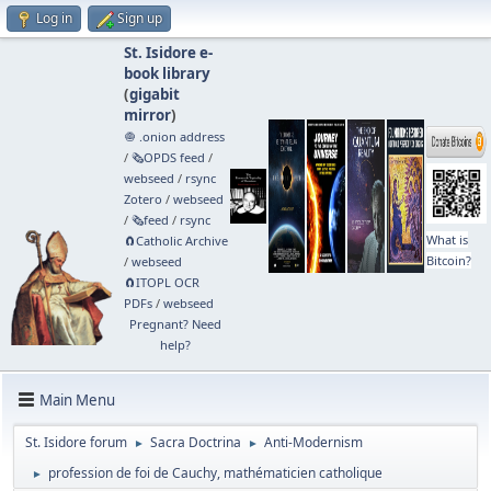
Log in
Sign up
St. Isidore e-
book library
(
gigabit
mirror
)
🧅 .onion address
/
🗞️OPDS feed
/
webseed
/
rsync
Zotero
/
webseed
/
🗞️feed
/
rsync
What is
🧲⁠Catholic Archive
Bitcoin?
/
webseed
🧲⁠ITOPL OCR
PDFs
/
webseed
Pregnant? Need
help?
Main Menu
St. Isidore forum
Sacra Doctrina
Anti-Modernism
►
►
profession de foi de Cauchy, mathématicien catholique
►