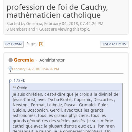
profession de foi de Cauchy,
mathématicien catholique
Started by Geremia, February 04, 2018, 07:44:26 PM
0 Members and 1 Guest are viewing this topic.
Pages
1
GO DOWN
USER ACTIONS
Geremia
Administrator
February 04, 2018, 07:44:26 PM
p. 173-4
:
Quote
Je suis chrétien, c'est-à-dire que je crois à la divinité de
Jésus-Christ, avec Tycho-Brahé, Copernic, Descartes ,
Newton , Fermat, Leibnitz, Pascal, Grimaldi, Euler,
Guldin, Boscowich, Gerdil, avec tous les grands
astronomes, tous les grands physiciens, tous les
grands géomètres des siècles passés. Je suis même
catholique avec la plupart d'entre eux; et, si l'on m'en
demandait la raison, je la donnerais volontiers. On