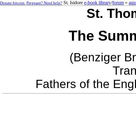
St. Isidore
e-book library
/
forum
»
aqu
Donate bitcoin.
Pregnant? Need help?
St. Tho
The Summ
(Benziger Br
Tran
Fathers of the Eng