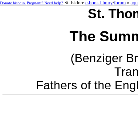
St. Isidore
e-book library
/
forum
»
aqu
Donate bitcoin.
Pregnant? Need help?
St. Tho
The Summ
(Benziger Br
Tran
Fathers of the Eng