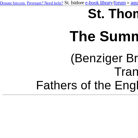
St. Isidore
e-book library
/
forum
»
aqu
Donate bitcoin.
Pregnant? Need help?
St. Tho
The Summ
(Benziger Br
Tran
Fathers of the Eng