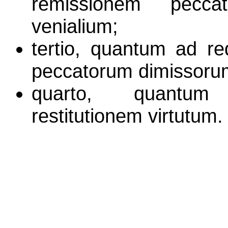
remissionem pecca
venialium;
tertio, quantum ad re
peccatorum dimissoru
quarto, quantu
restitutionem virtutum.