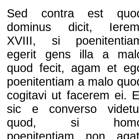
Sed contra est quo
dominus dicit, Ierem
XVIII, si poenitentia
egerit gens illa a mal
quod fecit, agam et eg
poenitentiam a malo quo
cogitavi ut facerem ei. E
sic e converso videtu
quod, si hom
poenitentiam non agat