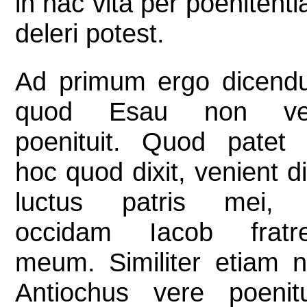
in hac vita per poenitent
deleri potest.
Ad primum ergo dicend
quod Esau non ve
poenituit. Quod patet
hoc quod dixit, venient d
luctus patris mei, 
occidam Iacob fratr
meum. Similiter etiam 
Antiochus vere poenitu