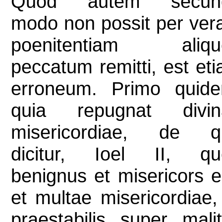
Quod autem secun
modo non possit per ve
poenitentiam aliqu
peccatum remitti, est et
erroneum. Primo quide
quia repugnat divin
misericordiae, de q
dicitur, Ioel II, qu
benignus et misericors e
et multae misericordiae,
praestabilis super malit