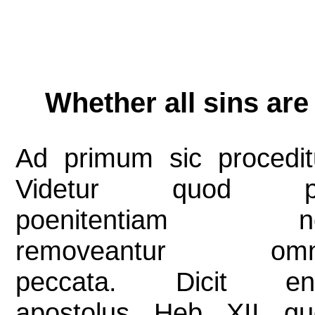
Whether all sins ar
Ad primum sic procedit
Videtur quod p
poenitentiam n
removeantur omn
peccata. Dicit en
apostolus, Heb. XII, q